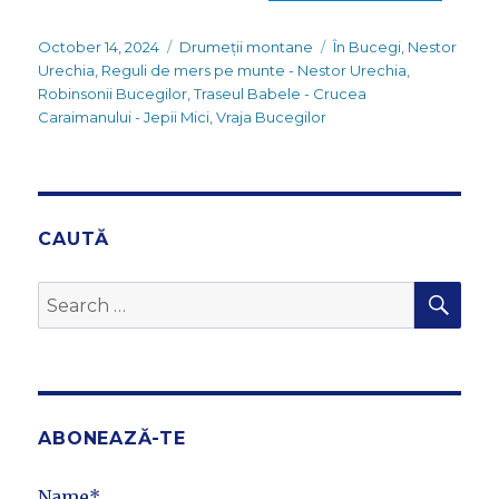
Posted
Categories
Tags
October 14, 2024
Drumeții montane
În Bucegi
,
Nestor
on
Urechia
,
Reguli de mers pe munte - Nestor Urechia
,
Robinsonii Bucegilor
,
Traseul Babele - Crucea
Caraimanului - Jepii Mici
,
Vraja Bucegilor
CAUTĂ
SEA
Search
for:
ABONEAZĂ-TE
Name*