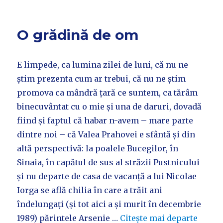
O grădină de om
E limpede, ca lumina zilei de luni, că nu ne
știm prezenta cum ar trebui, că nu ne știm
promova ca mândră țară ce suntem, ca tărâm
binecuvântat cu o mie și una de daruri, dovadă
fiind și faptul că habar n-avem – mare parte
dintre noi – că Valea Prahovei e sfântă și din
altă perspectivă: la poalele Bucegilor, în
Sinaia, în capătul de sus al străzii Pustnicului
și nu departe de casa de vacanță a lui Nicolae
Iorga se află chilia în care a trăit ani
îndelungați (și tot aici a și murit în decembrie
1989) părintele Arsenie …
Citește mai departe