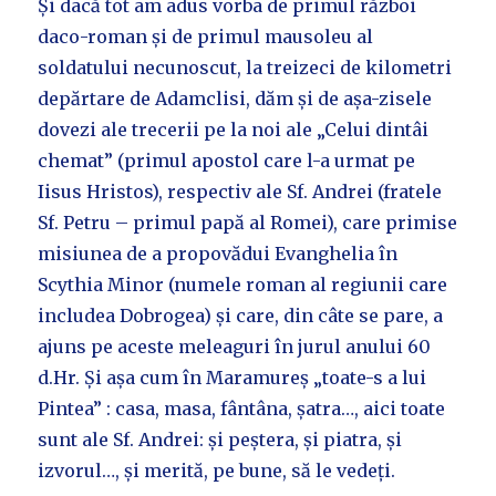
Și dacă tot am adus vorba de primul război
daco-roman și de primul mausoleu al
soldatului necunoscut, la treizeci de kilometri
depărtare de Adamclisi, dăm și de așa-zisele
dovezi ale trecerii pe la noi ale „Celui dintâi
chemat” (primul apostol care l-a urmat pe
Iisus Hristos), respectiv ale Sf. Andrei (fratele
Sf. Petru – primul papă al Romei), care primise
misiunea de a propovădui Evanghelia în
Scythia Minor (numele roman al regiunii care
includea Dobrogea) și care, din câte se pare, a
ajuns pe aceste meleaguri în jurul anului 60
d.Hr. Și așa cum în Maramureș „toate-s a lui
Pintea” : casa, masa, fântâna, șatra…, aici toate
sunt ale Sf. Andrei: și peștera, și piatra, și
izvorul…, și merită, pe bune, să le vedeți.