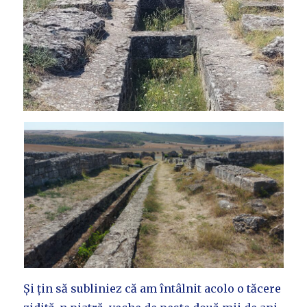
Și țin să subliniez că am întâlnit acolo o tăcere