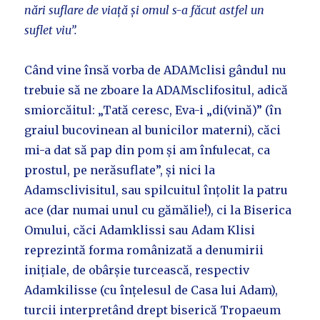
nări suflare de viață și omul s-a făcut astfel un
suflet viu”.
Când vine însă vorba de ADAMclisi gândul nu
trebuie să ne zboare la ADAMsclifositul, adică
smiorcăitul: „Tată ceresc, Eva-i „di(vină)” (în
graiul bucovinean al bunicilor materni), căci
mi-a dat să pap din pom și am înfulecat, ca
prostul, pe nerăsuflate”, și nici la
Adamsclivisitul, sau spilcuitul înțolit la patru
ace (dar numai unul cu gămălie!), ci la Biserica
Omului, căci Adamklissi sau Adam Klisi
reprezintă forma românizată a denumirii
inițiale, de obârșie turcească, respectiv
Adamkilisse (cu înțelesul de Casa lui Adam),
turcii interpretând drept biserică Tropaeum