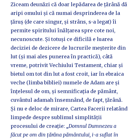
Ziceam deunăzi că doar lepădarea de țărână dă
aripi omului și că numai desprinderea de la
țăruș (de care singur, și strâns, s-a legat) îi
permite spiritului înălțarea spre cote noi,
necunoscute. Și totuși ce dificilă e luarea
deciziei de dezicere de lucrurile meșterite din
lut (și mai ales punerea în practică), câtă
vreme, potrivit Vechiului Testament, chiar și
bietul om tot din lut a fost croit, iar în ebraica
veche (limba bibliei) numele de Adam are și
înțelesul de om, și semnificația de pământ,
cuvântul adamah însemnând, de fapt, țărână.
Și nu e deloc de mirare, Cartea Facerii relatând
limpede despre sublimul simplității
procesului de creație: „
Domnul Dumnezeu a
făcut pe om din țărâna pământului, i-a suflat în