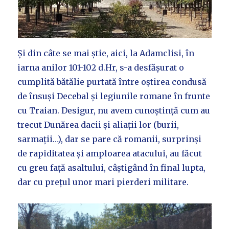
Și din câte se mai știe, aici, la Adamclisi, în
iarna anilor 101-102 d.Hr, s-a desfășurat o
cumplită bătălie purtată între oștirea condusă
de însuși Decebal și legiunile romane în frunte
cu Traian. Desigur, nu avem cunoștință cum au
trecut Dunărea dacii și aliații lor (burii,
sarmații…), dar se pare că romanii, surprinși
de rapiditatea și amploarea atacului, au făcut
cu greu față asaltului, câștigând în final lupta,
dar cu prețul unor mari pierderi militare.