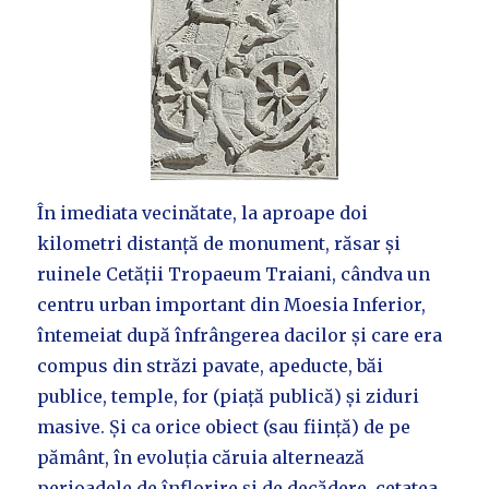
În imediata vecinătate, la aproape doi
kilometri distanță de monument, răsar și
ruinele Cetății Tropaeum Traiani, cândva un
centru urban important din Moesia Inferior,
întemeiat după înfrângerea dacilor și care era
compus din străzi pavate, apeducte, băi
publice, temple, for (piață publică) și ziduri
masive. Și ca orice obiect (sau ființă) de pe
pământ, în evoluția căruia alternează
perioadele de înflorire și de decădere, cetatea