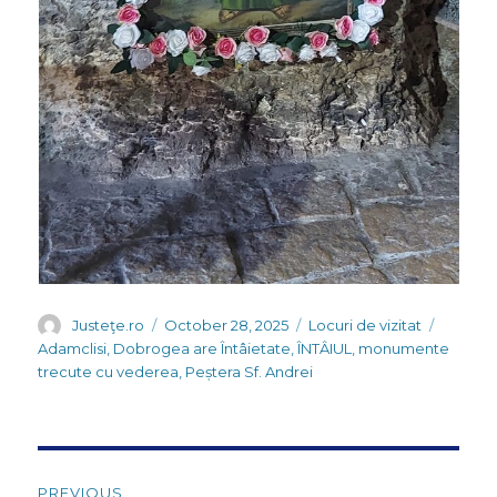
Author
Posted
Categories
Tags
Justeţe.ro
October 28, 2025
Locuri de vizitat
on
Adamclisi
,
Dobrogea are Întâietate
,
ÎNTÂIUL
,
monumente
trecute cu vederea
,
Peștera Sf. Andrei
Post
PREVIOUS