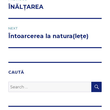
navigation
ÎNĂLȚAREA
Previous
post:
NEXT
Întoarcerea la natura(lețe)
Next
post:
CAUTĂ
SEA
Search
for: