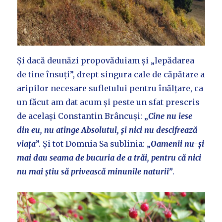
Și dacă deunăzi propovăduiam și „lepădarea
de tine însuți”, drept singura cale de căpătare a
aripilor necesare sufletului pentru înălțare, ca
un făcut am dat acum și peste un sfat prescris
de același Constantin Brâncuși: „
Cine nu iese
din eu, nu atinge Absolutul, și nici nu descifrează
viața
”. Și tot Domnia Sa sublinia: „
Oamenii nu-și
mai dau seama de bucuria de a trăi, pentru că nici
nu mai știu să privească minunile naturii”
.