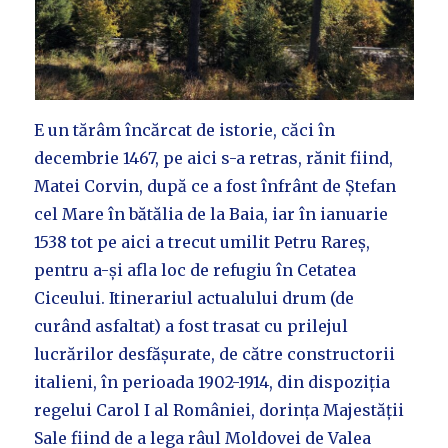
E un tărâm încărcat de istorie, căci în
decembrie 1467, pe aici s-a retras, rănit fiind,
Matei Corvin, după ce a fost înfrânt de Ștefan
cel Mare în bătălia de la Baia, iar în ianuarie
1538 tot pe aici a trecut umilit Petru Rareș,
pentru a-și afla loc de refugiu în Cetatea
Ciceului. Itinerariul actualului drum (de
curând asfaltat) a fost trasat cu prilejul
lucrărilor desfășurate, de către constructorii
italieni, în perioada 1902-1914, din dispoziția
regelui Carol I al României, dorința Majestății
Sale fiind de a lega râul Moldovei de Valea