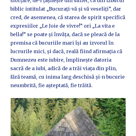
sforțare, de-i țâșnește din suflet, ca din izbucul
biblic intitulat „Bucurați-vă și vă veseliți”, dar
cred, de asemenea, că starea de spirit specifică
expresiilor „Le Joie de vivre!” ori „La vita e
bella!” se poate și învăța, dacă se pleacă de la
premisa că bucuriile mari își au izvorul în
lucrurile mici, și dacă, reală fiind afirmația că
Dumnezeu este iubire, împlinește datoria
sacră de a iubi, adică de a trăi viața din plin,
fără teamă, cu inima larg deschisă și-n bucurie
neumbrită, fie așteptată, fie trăită.