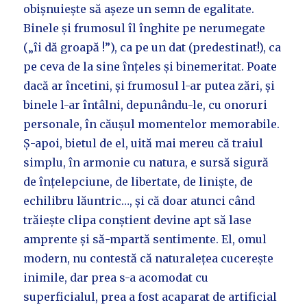
obișnuiește să așeze un semn de egalitate.
Binele și frumosul îl înghite pe nerumegate
(„îi dă groapă !”), ca pe un dat (predestinat!), ca
pe ceva de la sine înțeles și binemeritat. Poate
dacă ar încetini, și frumosul l-ar putea zări, și
binele l-ar întâlni, depunându-le, cu onoruri
personale, în căușul momentelor memorabile.
Ș-apoi, bietul de el, uită mai mereu că traiul
simplu, în armonie cu natura, e sursă sigură
de înțelepciune, de libertate, de liniște, de
echilibru lăuntric…, și că doar atunci când
trăiește clipa conștient devine apt să lase
amprente și să-mpartă sentimente. El, omul
modern, nu contestă că naturalețea cucerește
inimile, dar prea s-a acomodat cu
superficialul, prea a fost acaparat de artificial