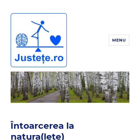
MENU
JUSTEȚE
Întoarcerea la
natura(lețe)