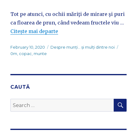
Tot pe atunci, cu ochii măriţi de mirare şi puri
ca floarea de prun, când vedeam fructele viu …
Citește mai departe
Posted
Categories
Tags
February 10, 2020
Despre munți... și mulți dintre noi
on
0m
,
copac
,
munte
CAUTĂ
SEA
Search
for: