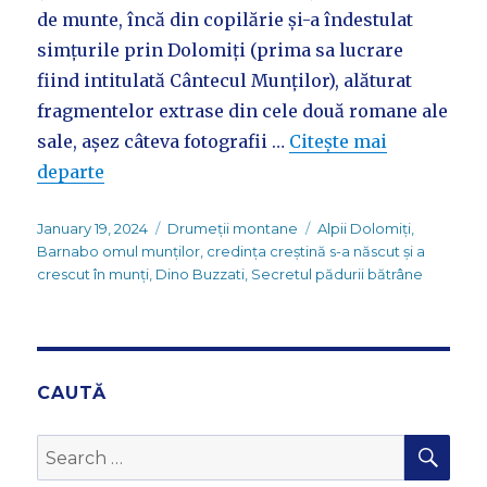
de munte, încă din copilărie și-a îndestulat
simțurile prin Dolomiți (prima sa lucrare
fiind intitulată Cântecul Munților), alăturat
fragmentelor extrase din cele două romane ale
sale, așez câteva fotografii …
Citește mai
departe
Posted
Categories
Tags
January 19, 2024
Drumeții montane
Alpii Dolomiți
,
on
Barnabo omul munților
,
credința creștină s-a născut și a
crescut în munți
,
Dino Buzzati
,
Secretul pădurii bătrâne
CAUTĂ
SEA
Search
for: