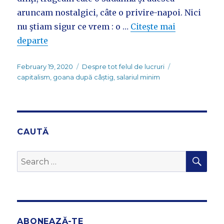
aruncam nostalgici, câte o privire-napoi. Nici
nu ştiam sigur ce vrem : o …
Citește mai
departe
Posted
Categories
Tags
February 19, 2020
Despre tot felul de lucruri
on
capitalism
,
goana după câștig
,
salariul minim
CAUTĂ
SEA
Search
for:
ABONEAZĂ-TE