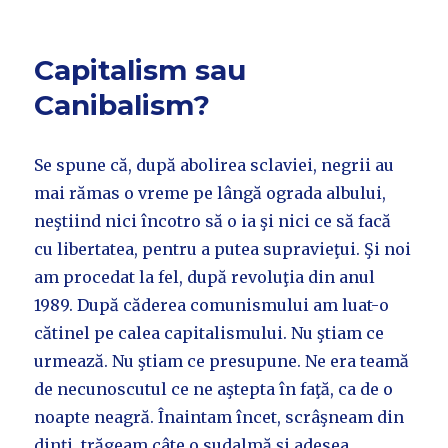
Capitalism sau
Canibalism?
Se spune că, după abolirea sclaviei, negrii au
mai rămas o vreme pe lângă ograda albului,
neştiind nici încotro să o ia şi nici ce să facă
cu libertatea, pentru a putea supravieţui. Şi noi
am procedat la fel, după revoluţia din anul
1989. După căderea comunismului am luat-o
cătinel pe calea capitalismului. Nu ştiam ce
urmează. Nu ştiam ce presupune. Ne era teamă
de necunoscutul ce ne aştepta în faţă, ca de o
noapte neagră. Înaintam încet, scrâşneam din
dinţi, trăgeam câte o sudalmă şi adesea