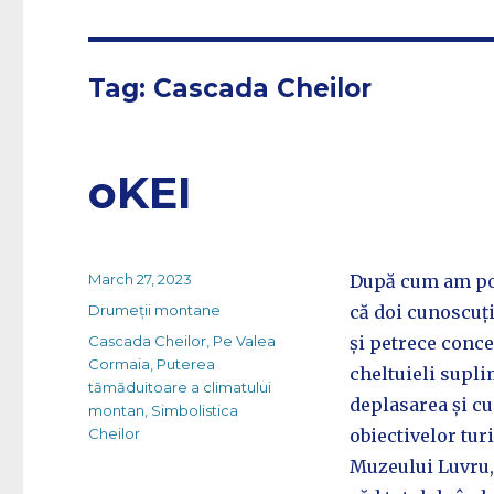
Tag:
Cascada Cheilor
oKEI
Posted
March 27, 2023
După cum am pove
on
Categories
Drumeții montane
că doi cunoscuți 
Tags
Cascada Cheilor
,
Pe Valea
și petrece conce
Cormaia
,
Puterea
cheltuieli supli
tămăduitoare a climatului
deplasarea și cu 
montan
,
Simbolistica
Cheilor
obiectivelor turi
Muzeului Luvru, 