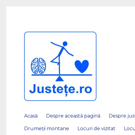
JUSTEȚE
Acasă
Despre această pagină
Despre just
Drumeții montane
Locuri de vizitat
Locu