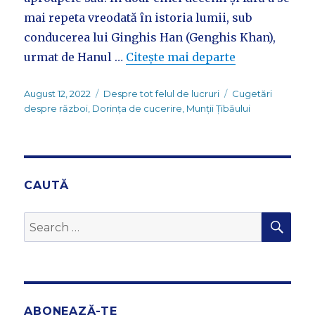
mai repeta vreodată în istoria lumii, sub
conducerea lui Ginghis Han (Genghis Khan),
urmat de Hanul …
Citește mai departe
Posted
Categories
Tags
August 12, 2022
Despre tot felul de lucruri
Cugetări
on
despre război
,
Dorința de cucerire
,
Munții Țibăului
CAUTĂ
SEA
Search
for:
ABONEAZĂ-TE