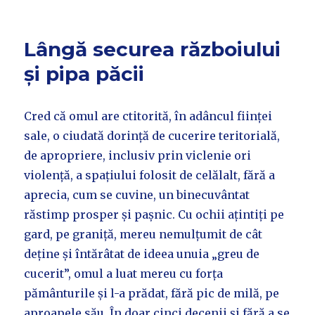
Lângă securea războiului
și pipa păcii
Cred că omul are ctitorită, în adâncul ființei
sale, o ciudată dorință de cucerire teritorială,
de apropriere, inclusiv prin viclenie ori
violență, a spațiului folosit de celălalt, fără a
aprecia, cum se cuvine, un binecuvântat
răstimp prosper și pașnic. Cu ochii ațintiți pe
gard, pe graniță, mereu nemulțumit de cât
deține și întărâtat de ideea unuia „greu de
cucerit”, omul a luat mereu cu forța
pământurile și l-a prădat, fără pic de milă, pe
aproapele său. În doar cinci decenii și fără a se