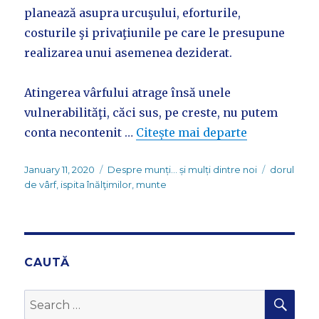
planează asupra urcuşului, eforturile,
costurile şi privaţiunile pe care le presupune
realizarea unui asemenea deziderat.
Atingerea vârfului atrage însă unele
vulnerabilităţi, căci sus, pe creste, nu putem
conta necontenit …
Citește mai departe
Posted
Categories
Tags
January 11, 2020
Despre munți... și mulți dintre noi
dorul
on
de vârf
,
ispita înălţimilor
,
munte
CAUTĂ
SEA
Search