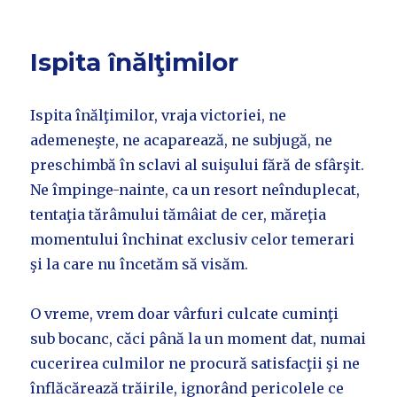
Ispita înălţimilor
Ispita înălţimilor, vraja victoriei, ne
ademeneşte, ne acaparează, ne subjugă, ne
preschimbă în sclavi al suişului fără de sfârşit.
Ne împinge-nainte, ca un resort neînduplecat,
tentaţia tărâmului tămâiat de cer, măreţia
momentului închinat exclusiv celor temerari
şi la care nu încetăm să visăm.
O vreme, vrem doar vârfuri culcate cuminţi
sub bocanc, căci până la un moment dat, numai
cucerirea culmilor ne procură satisfacţii şi ne
înflăcărează trăirile, ignorând pericolele ce