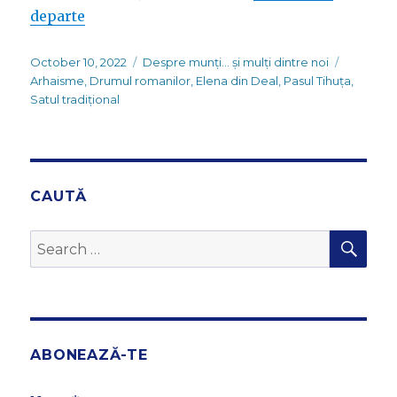
departe
Posted
Categories
Tags
October 10, 2022
Despre munți... și mulți dintre noi
on
Arhaisme
,
Drumul romanilor
,
Elena din Deal
,
Pasul Tihuța
,
Satul tradițional
CAUTĂ
SEA
Search
for:
ABONEAZĂ-TE