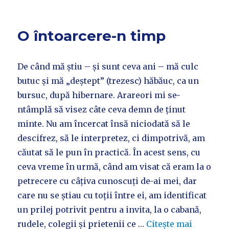
O întoarcere-n timp
De când mă știu – și sunt ceva ani – mă culc
butuc și mă „deștept” (trezesc) hăbăuc, ca un
bursuc, după hibernare. Arareori mi se-
ntâmplă să visez câte ceva demn de ținut
minte. Nu am încercat însă niciodată să le
descifrez, să le interpretez, ci dimpotrivă, am
căutat să le pun în practică. În acest sens, cu
ceva vreme în urmă, când am visat că eram la o
petrecere cu câțiva cunoscuți de-ai mei, dar
care nu se știau cu toții între ei, am identificat
un prilej potrivit pentru a invita, la o cabană,
rudele, colegii și prietenii ce …
Citește mai