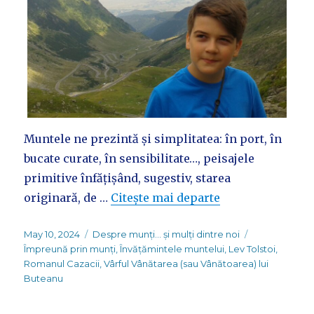
Muntele ne prezintă și simplitatea: în port, în
bucate curate, în sensibilitate…, peisajele
primitive înfățișând, sugestiv, starea
originară, de …
Citește mai departe
Posted
Categories
Tags
May 10, 2024
Despre munți... și mulți dintre noi
on
Împreună prin munți
,
Învățămintele muntelui
,
Lev Tolstoi
,
Romanul Cazacii
,
Vârful Vânătarea (sau Vânătoarea) lui
Buteanu