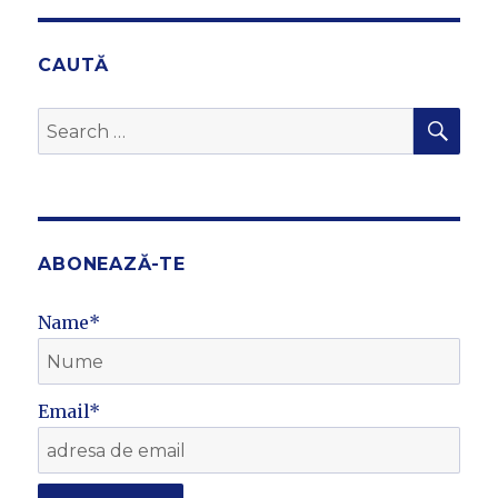
CAUTĂ
SEA
Search
for:
ABONEAZĂ-TE
Name*
Email*