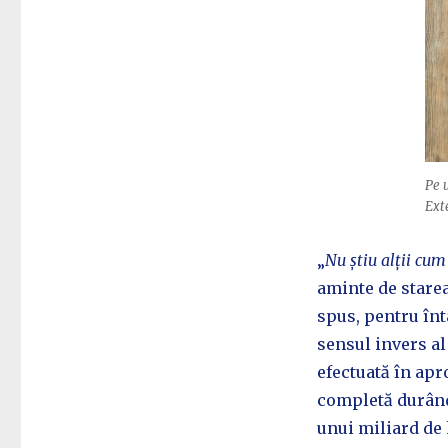
Pe u
Exte
„
Nu știu alții cum
aminte de stare
spus, pentru înt
sensul invers al 
efectuată în apro
completă durând
unui miliard de