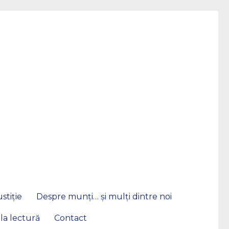
stiție
Despre munți… și mulți dintre noi
 la lectură
Contact