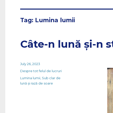
Tag:
Lumina lumii
Câte-n lună și-n s
Posted
July 26, 2023
on
Categories
Despre tot felul de lucruri
Tags
Lumina lumii
,
Sub clar de
lună și rază de soare