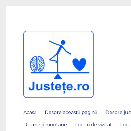
JUSTEȚE
Acasă
Despre această pagină
Despre just
Drumeții montane
Locuri de vizitat
Locu