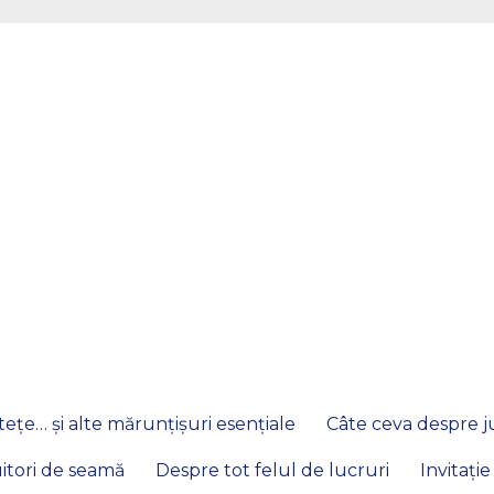
ețe… și alte mărunțișuri esențiale
Câte ceva despre ju
itori de seamă
Despre tot felul de lucruri
Invitație