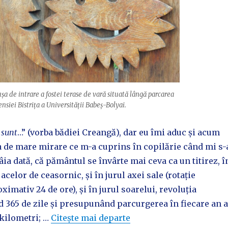
șa de intrare a fostei terase de vară situată lângă parcarea
nsiei Bistrița a Universității Babeș-Bolyai.
 sunt
…” (vorba bădiei Creangă), dar eu îmi aduc și acum
a de mare mirare ce m-a cuprins în copilărie când mi s-
âia dată, că pământul se învârte mai ceva ca un titirez, î
acelor de ceasornic, și în jurul axei sale (rotație
ximativ 24 de ore), și în jurul soarelui, revoluția
 365 de zile și presupunând parcurgerea în fiecare an a
 kilometri; …
Citește mai departe