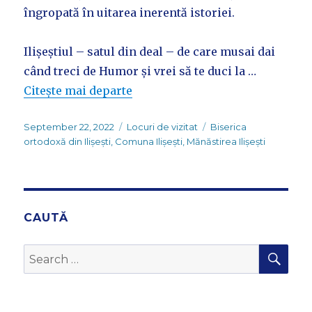
îngropată în uitarea inerentă istoriei.
Ilișeștiul – satul din deal – de care musai dai
când treci de Humor și vrei să te duci la …
Citește mai departe
Posted
Categories
Tags
September 22, 2022
Locuri de vizitat
Biserica
on
ortodoxă din Ilișești
,
Comuna Ilișești
,
Mănăstirea Ilișești
CAUTĂ
SEA
Search
for: