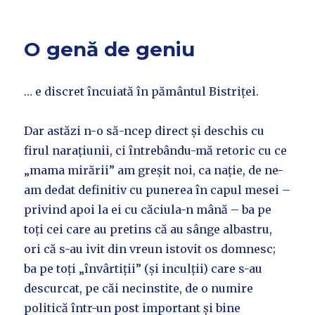
O genă de geniu
… e discret încuiată în pământul Bistriței.
Dar astăzi n-o să-ncep direct și deschis cu
firul narațiunii, ci întrebându-mă retoric cu ce
„mama mirării” am greșit noi, ca nație, de ne-
am dedat definitiv cu punerea în capul mesei –
privind apoi la ei cu căciula-n mână – ba pe
toți cei care au pretins că au sânge albastru,
ori că s-au ivit din vreun istovit os domnesc;
ba pe toți „învârtiții” (și inculții) care s-au
descurcat, pe căi necinstite, de o numire
politică într-un post important și bine