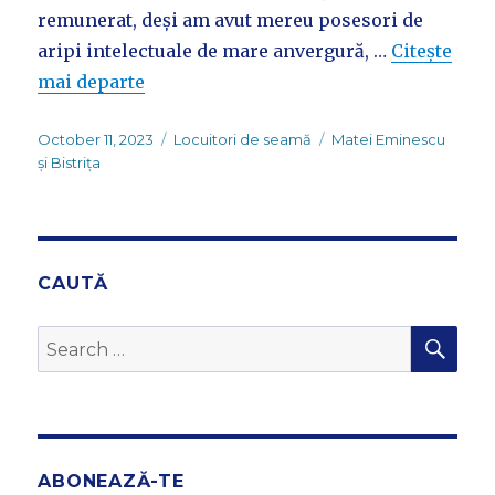
remunerat, deși am avut mereu posesori de
aripi intelectuale de mare anvergură, …
Citește
mai departe
Posted
Categories
Tags
October 11, 2023
Locuitori de seamă
Matei Eminescu
on
și Bistrița
CAUTĂ
SEA
Search
for:
ABONEAZĂ-TE