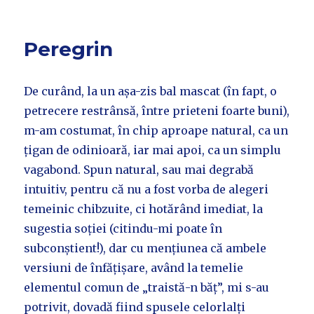
Peregrin
De curând, la un așa-zis bal mascat (în fapt, o
petrecere restrânsă, între prieteni foarte buni),
m-am costumat, în chip aproape natural, ca un
țigan de odinioară, iar mai apoi, ca un simplu
vagabond. Spun natural, sau mai degrabă
intuitiv, pentru că nu a fost vorba de alegeri
temeinic chibzuite, ci hotărând imediat, la
sugestia soției (citindu-mi poate în
subconștient!), dar cu mențiunea că ambele
versiuni de înfățișare, având la temelie
elementul comun de „traistă-n băț”, mi s-au
potrivit, dovadă fiind spusele celorlalți