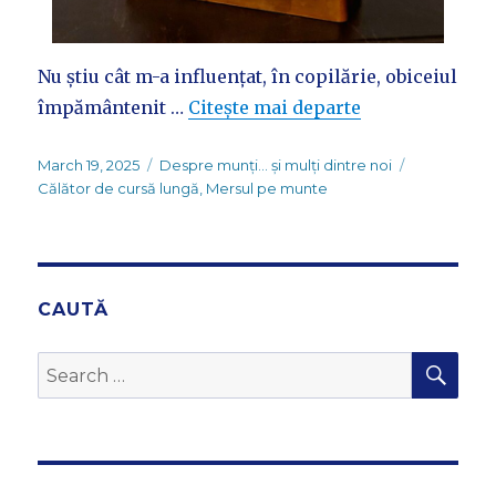
Nu știu cât m-a influențat, în copilărie, obiceiul
împământenit …
Citește mai departe
Posted
Categories
Tags
March 19, 2025
Despre munți... și mulți dintre noi
on
Călător de cursă lungă
,
Mersul pe munte
CAUTĂ
SEA
Search
for: