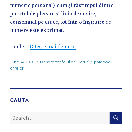
numeric personal), cum și răstimpul dintre
punctul de plecare și linia de sosire,
consemnat pe cruce, tot într-o înșiruire de
numere este exprimat.
Unele …
Citește mai departe
Posted
Categories
Tags
June 14, 2020
Despre tot felul de lucruri
paradoxul
on
cifrelor
CAUTĂ
SEA
Search
for: