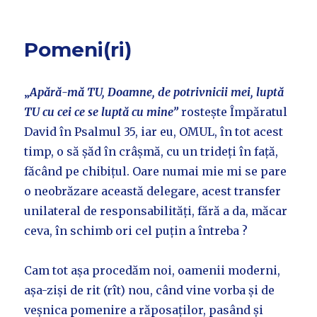
Pomeni(ri)
„
Apără-mă TU, Doamne, de potrivnicii mei, luptă
TU cu cei ce se luptă cu mine”
rostește Împăratul
David în Psalmul 35, iar eu, OMUL, în tot acest
timp, o să șăd în crâșmă, cu un trideți în față,
făcând pe chibițul. Oare numai mie mi se pare
o neobrăzare această delegare, acest transfer
unilateral de responsabilități, fără a da, măcar
ceva, în schimb ori cel puțin a întreba ?
Cam tot așa procedăm noi, oamenii moderni,
așa-ziși de rit (rît) nou, când vine vorba și de
veșnica pomenire a răposaților, pasând și