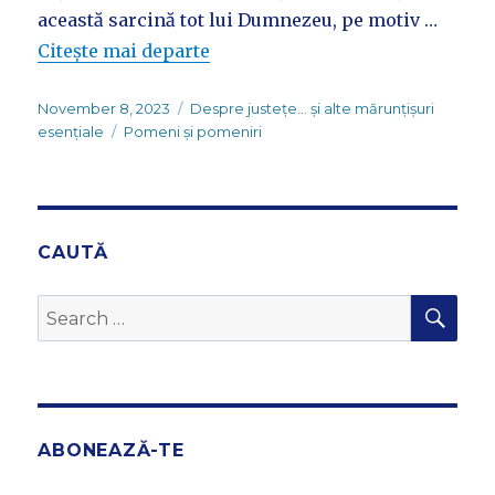
această sarcină tot lui Dumnezeu, pe motiv …
Citește mai departe
Posted
Categories
November 8, 2023
Despre justețe... și alte mărunțișuri
on
Tags
esențiale
Pomeni și pomeniri
CAUTĂ
SEA
Search
for:
ABONEAZĂ-TE