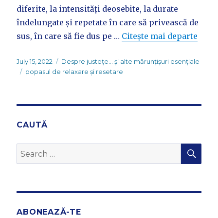
diferite, la intensități deosebite, la durate
îndelungate și repetate în care să privească de
sus, în care să fie dus pe …
Citește mai departe
Posted
Categories
July 15, 2022
Despre justețe... și alte mărunțișuri esențiale
on
Tags
popasul de relaxare și resetare
CAUTĂ
SEA
Search
for:
ABONEAZĂ-TE