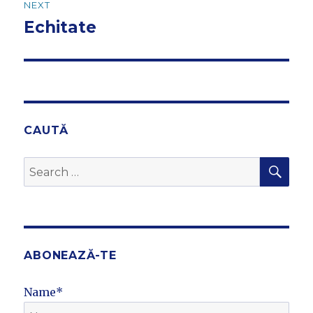
NEXT
Echitate
Next
post:
CAUTĂ
SEA
Search
for:
ABONEAZĂ-TE
Name*