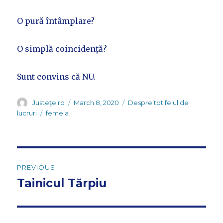
O pură întâmplare?
O simplă coincidență?
Sunt convins că NU.
Author
Posted
Categories
Justeţe.ro
March 8, 2020
Despre tot felul de
on
Tags
lucruri
femeia
Post
PREVIOUS
navigation
Tainicul Tărpiu
Previous
post: