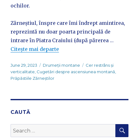
ochilor.
Zărneștiul, înspre care îmi îndrept amintirea,
reprezintă nu doar poarta principală de
intrare în Piatra Craiului (după părerea …
Citește mai departe
Posted
Categories
Tags
June 29, 2023
Drumeții montane
Cer restrâns și
on
verticalitate
,
Cugetări despre ascensiunea montană
,
Prăpăstiile Zărneștilor
CAUTĂ
SEA
Search
for: