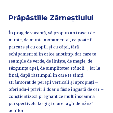
Prăpăstiile Zărneștiului
În prag de vacanță, vă propun un traseu de
munte, de munte monumental, ce poate fi
parcurs și cu copil, și cu cățel, fără
echipament și în orice anotimp, dar care te
reumple de verde, de liniște, de magie, de
sârguința apei, de simplitatea stâncii…, iar la
final, după răstimpul în care te simți
strâmtorat de pereții verticali și apropiați –
oferindu-i privirii doar o fâșie îngustă de cer –
conștientizezi pregnant ce mult înseamnă
perspectivele largi și clare la „îndemâna”
ochilor.