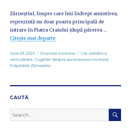
Zărneștiul, înspre care îmi îndrept amintirea,
reprezintă nu doar poarta principală de
intrare în Piatra Craiului (după părerea …
Citește mai departe
Posted
Categories
Tags
June 29, 2023
Drumeții montane
Cer restrâns și
on
verticalitate
,
Cugetări despre ascensiunea montană
,
Prăpăstiile Zărneștilor
CAUTĂ
SEA
Search
for: