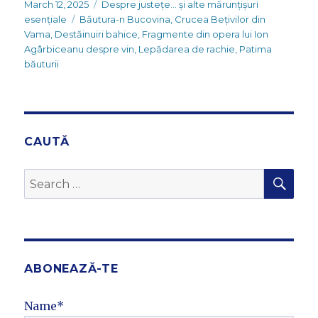
Posted
Categories
March 12, 2025
Despre justețe... și alte mărunțișuri
on
Tags
esențiale
Băutura-n Bucovina
,
Crucea Bețivilor din
Vama
,
Destăinuiri bahice
,
Fragmente din opera lui Ion
Agârbiceanu despre vin
,
Lepădarea de rachie
,
Patima
băuturii
CAUTĂ
SEA
Search
for:
ABONEAZĂ-TE
Name*