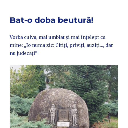
Bat-o doba beutură!
Vorba cuiva, mai umblat și mai înțelept ca
mine: „Io numa zic: Citiți, priviți, auziți…, dar
nu judecați”!