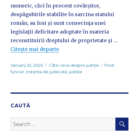
numeric, căci în procent covârșitor,
despăgubirile stabilite în sarcina statului
român, au fost și sunt consecinţa unei
legislaţii deficitare adoptate în materia
reconstituirii dreptului de proprietate şi …
Citește mai departe
Posted
Categories
Tags
January 22, 2020
Câte ceva despre justiție
fond
on
funciar
,
instanța de judecată
,
justiţie
CAUTĂ
SEA
Search
for: