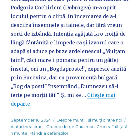
Podgoria Cochirleni (Dobrogea) m-a oprit
locului pentru o clipă, în încercarea de a-i
descifra însemnele și tainele, dar fără vreun
sorți de izbândă. Intenția agățată la o troiță de
lângă fântâniță e limpede ca și izvorul care o
adapă și aduce pe buze ardelenescul „Mulțam
fain!”, căci mare-i pomana pentru un gâtlej
însetat, ori un „Bogdaproste!”, expresie auzită
prin Bucovina, dar cu proveniență bulgară:
„Bog da posti” însemnând „Dumnezeu să-i
ierte pe morții tăi!”. Și mi se …
Citește mai
departe
Posted
Categories
Tags
September 16, 2024
Despre munți... și mulți dintre noi
on
Altitudinea crucii
,
Crucea de pe Caraiman
,
Crucea înălțată-
n munte
,
Mândria ceferiștilor