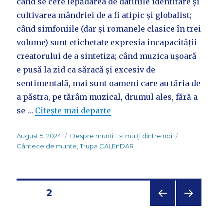
când se cere lepădarea de datinile identitare și
cultivarea mândriei de a fi atipic și globalist;
când simfoniile (dar și romanele clasice în trei
volume) sunt etichetate expresia incapacității
creatorului de a sintetiza; când muzica ușoară
e pusă la zid ca săracă și excesiv de
sentimentală, mai sunt oameni care au tăria de
a păstra, pe tărâm muzical, drumul ales, fără a
se …
Citește mai departe
Posted
Categories
Tags
August 5, 2024
Despre munți... și mulți dintre noi
on
Cântece de munte
,
Trupa CALEnDAR
Posts
PAGE
2
PREV
NEXT
navigation