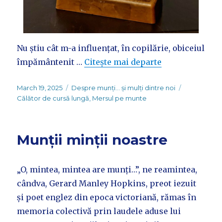
Nu știu cât m-a influențat, în copilărie, obiceiul
împământenit …
Citește mai departe
Posted
Categories
Tags
March 19, 2025
Despre munți... și mulți dintre noi
on
Călător de cursă lungă
,
Mersul pe munte
Munții minții noastre
„O, mintea, mintea are munți…”, ne reamintea,
cândva, Gerard Manley Hopkins, preot iezuit
și poet englez din epoca victoriană, rămas în
memoria colectivă prin laudele aduse lui