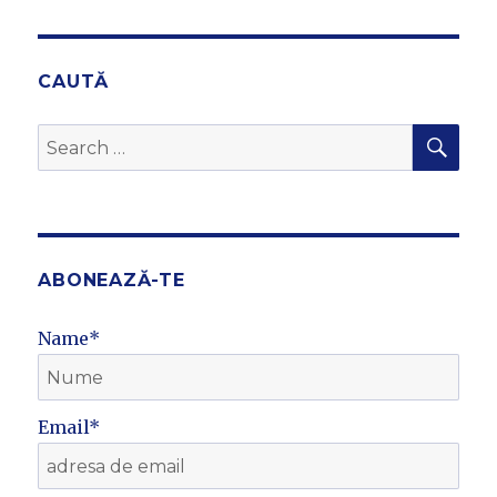
IOUS
PAG
PAG
E
E
CAUTĂ
SEA
Search
for:
ABONEAZĂ-TE
Name*
Email*