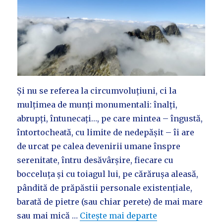
Și nu se referea la circumvoluțiuni, ci la
mulțimea de munți monumentali: înalți,
abrupți, întunecați…, pe care mintea – îngustă,
întortocheată, cu limite de nedepășit – îi are
de urcat pe calea devenirii umane înspre
serenitate, întru desăvârșire, fiecare cu
bocceluța și cu toiagul lui, pe cărărușa aleasă,
pândită de prăpăstii personale existențiale,
barată de pietre (sau chiar perete) de mai mare
sau mai mică …
Citește mai departe