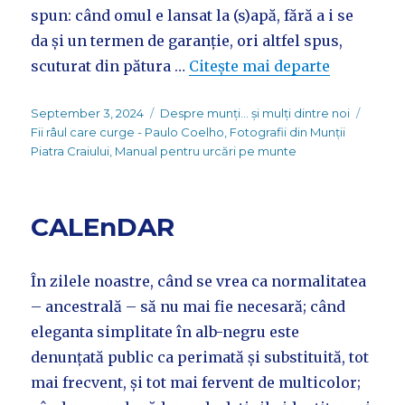
spun: când omul e lansat la (s)apă, fără a i se
da și un termen de garanție, ori altfel spus,
scuturat din pătura …
Citește mai departe
Posted
Categories
Tags
September 3, 2024
Despre munți... și mulți dintre noi
on
Fii râul care curge - Paulo Coelho
,
Fotografii din Munții
Piatra Craiului
,
Manual pentru urcări pe munte
CALEnDAR
În zilele noastre, când se vrea ca normalitatea
– ancestrală – să nu mai fie necesară; când
eleganta simplitate în alb-negru este
denunțată public ca perimată și substituită, tot
mai frecvent, și tot mai fervent de multicolor;