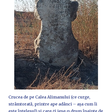
Crucea de pe Calea Alimanului (ce curge,
strâmtorată, printre ape adânci – așa cum îi
este înțelesul) și care-ți iese-n drum înainte de