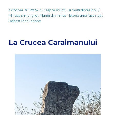
Posted
Categories
Tags
October 30, 2024
Despre munți... și mulți dintre noi
on
Mintea și munții ei
,
Munții din minte - Istoria unei fascinații
,
Robert MacFarlane
La Crucea Caraimanului