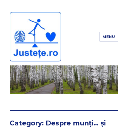
MENU
JUSTEȚE
Category:
Despre munți… și